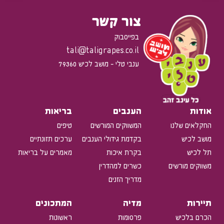
צור קשר
בפייסבוק
tali@taligrapes.co.il
ענבי טלי - מושב לכיש 79360
אודות
הענבים
בריאות
החקלאים שלנו
המשווקים המורשים
טיפים
מושב לכיש
בקדמת גידולי הענבים
ערכים תזונתיים
תל לכיש
בקרת איכות
מאמרים על בריאות
משווקים מורשים
כשרים למהדרין
מדריך הזנים
תיירות
מדיה
המתכונים
הכרם בלכיש
פרסומות
ראשונות