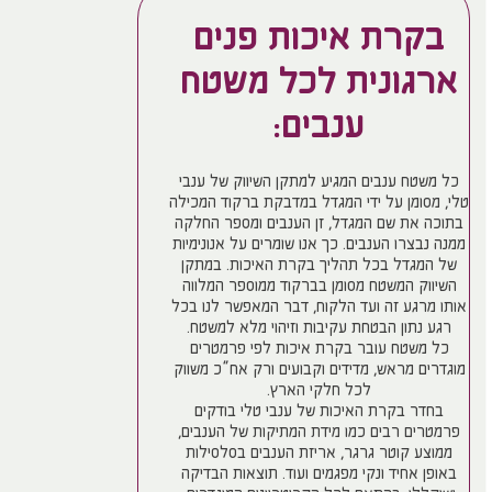
בקרת איכות פנים
ארגונית לכל משטח
ענבים:
כל משטח ענבים המגיע למתקן השיווק של ענבי
טלי, מסומן על ידי המגדל במדבקת ברקוד המכילה
בתוכה את שם המגדל, זן הענבים ומספר החלקה
ממנה נבצרו הענבים. כך אנו שומרים על אנונימיות
של המגדל בכל תהליך בקרת האיכות. במתקן
השיווק המשטח מסומן בברקוד ממוספר המלווה
אותו מרגע זה ועד הלקוח, דבר המאפשר לנו בכל
רגע נתון הבטחת עקיבות וזיהוי מלא למשטח.
כל משטח עובר בקרת איכות לפי פרמטרים
מוגדרים מראש, מדידים וקבועים ורק אח”כ משווק
לכל חלקי הארץ.
בחדר בקרת האיכות של ענבי טלי בודקים
פרמטרים רבים כמו מידת המתיקות של הענבים,
ממוצע קוטר גרגר, אריזת הענבים בסלסילות
באופן אחיד ונקי מפגמים ועוד. תוצאות הבדיקה