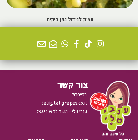
עצות לגידול גפן ביתית
למידע נוסף >
צור קשר
בפייסבוק
tali@taligrapes.co.il
ענבי טלי - מושב לכיש 79360