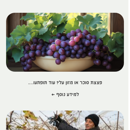
פצצת סוכר או מזון על? עוד תופתעו….
למידע נוסף >