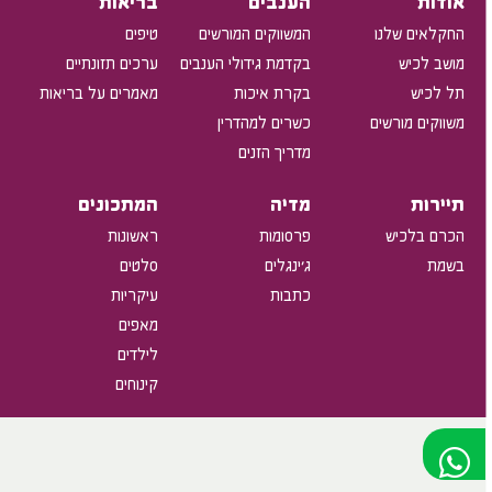
אודות
הענבים
בריאות
החקלאים שלנו
המשווקים המורשים
טיפים
מושב לכיש
בקדמת גידולי הענבים
ערכים תזונתיים
תל לכיש
בקרת איכות
מאמרים על בריאות
משווקים מורשים
כשרים למהדרין
מדריך הזנים
תיירות
מדיה
המתכונים
הכרם בלכיש
פרסומות
ראשונות
בשמת
ג'ינגלים
סלטים
כתבות
עיקריות
מאפים
לילדים
קינוחים