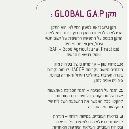
תקן GLOBAL G.A.P :
תקן גלובלגאפ למשק החקלאי הוא התקן
הבינלאומי לבטיחות המזון הנפוץ ביותר בחקלאות.
התקן מבוסס על התפישה הרעיונית של יישום תנאי
גידול, מיון ואריזה נאותים
(GAP – Good Agricultural Practice)
ועוסק בנושאים הבאים:
א.
בטיחות מזון – קריטריונים של בטיחות מזון
הנגזרים מיישום עקרונות HACCP לניתוח נקודות
בקרה חשובות בתהליכי הגידול והאריזה ובחינת
סיכונים שונים למזון.
ב.
הגנה על הסביבה – הגנת הסביבה באמצעות
יישום של טכניקות גידול מיטביות המתוכננות
להקטין ככל האפשר את ההשפעה השלילית של
החקלאות על הסביבה.
ג.
בריאות העובדים, בטיחות ורווחה – הגדרת
קריטריונים בינלאומיים לשמירה על בריאות
ובטיחות העובדים והעלאת המודעות והאחריות