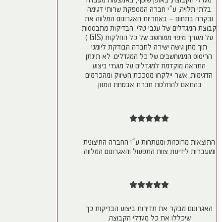
מגדלי הקבוצה, באופן שוטף, באמצעות מעבדה
בלתי תלויה, ע”י חברה המספקת שרותי דגימה
ובקרה בתחום – באחריות האגרונום המלווה את
קבוצת המגדלים של ענבי טלי. הבדיקות מתבססות
על מערך מיפוי ממוחשב של כל החלקות (GIS )
תוך מתן גישה ישירה לחברה הבודקת ליומני
הריסוס הממוחשבים של כל המגדלים. לא תינתן
התראה מוקדמת למגדלים על מועדי ביצוע
הדגימות, אשר יילקחו מסככת השיווק ומהכרמים
בהתאם להחלטת חברת אבטחת המזון.
התוצאות מרוכזות ומנותחות ע”י החברה החיצונית
ומועברות לידיעת צוות התפעול והאגרונום המלווה.
האגרונום מבקר את תדירות ביצוע הבדיקות כך
שיכללו את כל מגדלי הקבוצה.