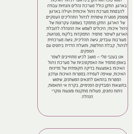
ISO 9001 הוא תקן בינלאומי לניהול האיכות
בארגון. התקן כולל מערכת נהלים והנחיות עבודה
להבטחת מערכת ניהול איכותית ויעילה בארגון
ומספק מסגרת שיטתית לניהול התהליכים העסקיים
של הארגון. התקן מתמקד בשמונה עקרונות של
ניהול איכותי, היכולים לשמש את ההנהלה להובלת
הארגון לשיפור מתמיד: התמקדות בלקוח ,מנהיגות,
מעורבות עובדים, גישה תהליכית, גישה מערכתית
לניהול, קבלת החלטות, ותועלת הדדית ביחסים עם
הספקים.
אנו בענבי טלי – מושב לכיש מתחייבים לשפר
באופן מתמיד את האפקטיביות של מערכת ניהול
האיכות באמצעות בדיקה תקופתית של מדיניות
האיכות, שאיפה לעמידה במטרות האיכות ועדכון
המטרות בהתאם לתנאים המשתנים, שימוש
בתוצאות המבדקים הפנימיים, בקרת אי התאמות,
ניתוח נתונים, פעולות מתקנות ומונעות וסקרי
הנהלה.