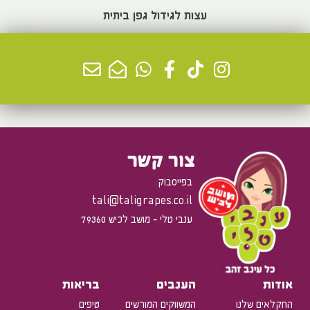
עצות לגידול גפן ביתית
למידע נוסף >
צור קשר
בפייסבוק
tali@taligrapes.co.il
ענבי טלי - מושב לכיש 79360
אודות
הענבים
בריאות
החקלאים שלנו
המשווקים המורשים
טיפים