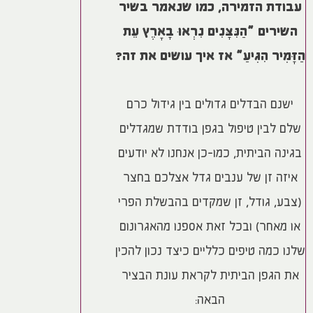
עבודת הזמירה, כמו שנאמר בשיר
השירים “הַנִּצָּנִים נִרְאוּ בָאָרֶץ עֵת
הַזָּמִיר הִגִּיעַ” אז איך עושים את זה?
ישנם הבדלים גדולים בין גידול כרם
שלם לבין טיפול בגפן בודדת שמגדלים
בגינה הביתית, כמו-כן אנחנו לא יודעים
איזה זן של ענבים גדל אצלכם בחצר
(צבע, גודל, זן שמקדים בהבשלת הפרי
או מאחר) ובכל זאת אספנו מהאגרונום
שלנו כמה טיפים כלליים כיצד נכון להכין
את הגפן הביתית לקראת עונת הבציר
הבאה: