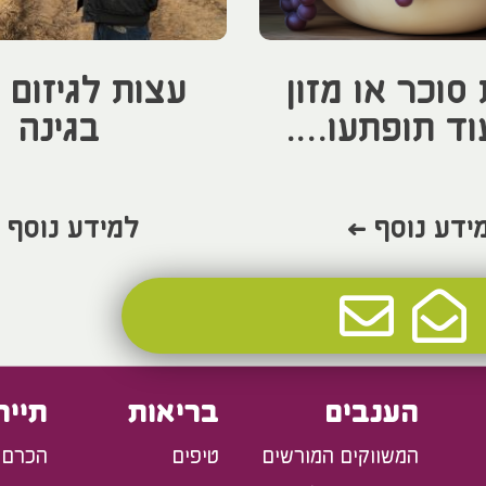
סוכר או מזון
עצות לגיזום 
וד תופתעו….
בגינה
ידע נוסף >
למידע נוסף 
3
2
1
הענבים
בריאות
תייר
המשווקים המורשים
טיפים
הכרם 