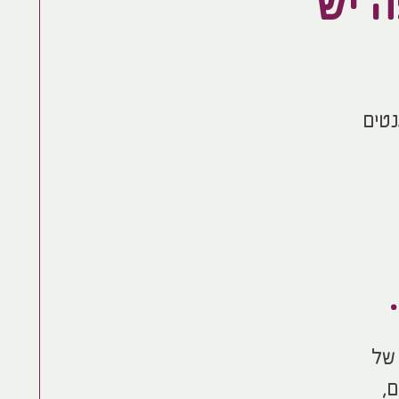
 יש
נטים
 של
,