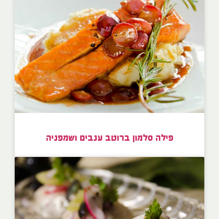
פילה סלמון ברוטב ענבים ושמפניה