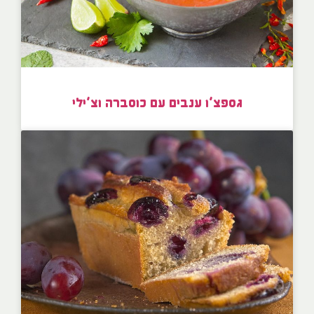
גספצ’ו ענבים עם כוסברה וצ’ילי