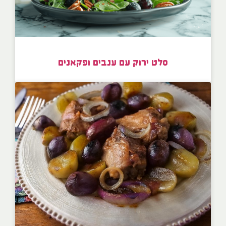
סלט ירוק עם ענבים ופקאנים