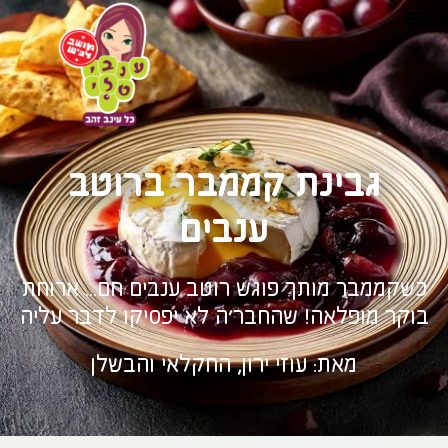
גבינת קממבר ברוטב
ענבים
כשקממבר מותך פוגש רוטב ענבים חם... ארוחת
בוקר מופלאה! שהחבר'ה לא יפסיקו לדבר עליה
מאת: עוזי ירון, החקלאי והבשלן