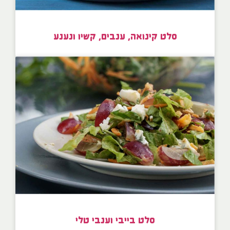
סלט קינואה, ענבים, קשיו ונענע
סלט בייבי וענבי טלי