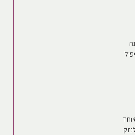
נה
פול
יוחד
נזק