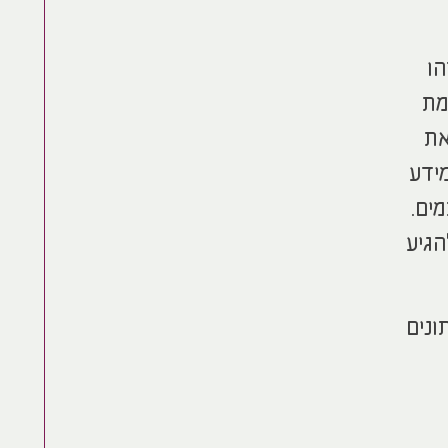
הו
מת
את
ידע
ים.
הגיע
ונים