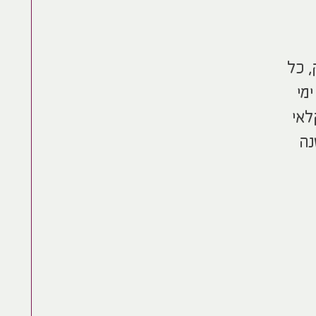
, כל
מי
לאי
נה