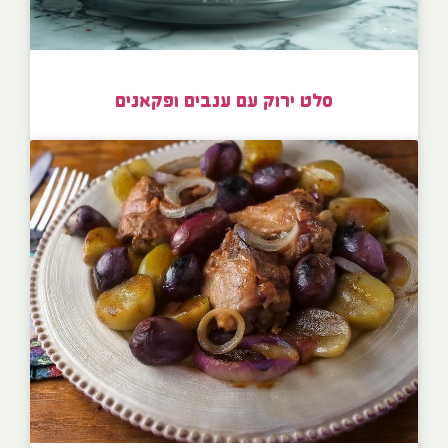
סלט ירוק עם ענבים ופקאנים