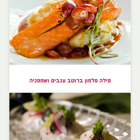
פילה סלמון ברוטב ענבים ושמפניה