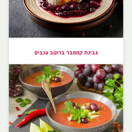
גבינת קממבר ברוטב ענבים