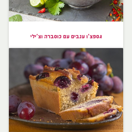
גספצ’ו ענבים עם כוסברה וצ’ילי