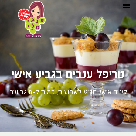
טריפל ענבים בגביע אישי
קינוח אישי, חגיגי לשבועות, כמות ל-8 גביעים