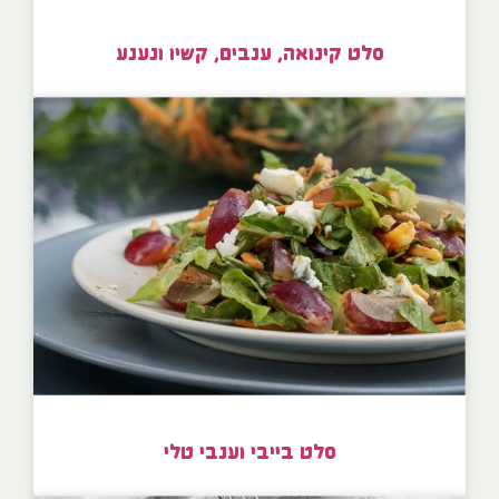
סלט קינואה, ענבים, קשיו ונענע
סלט בייבי וענבי טלי