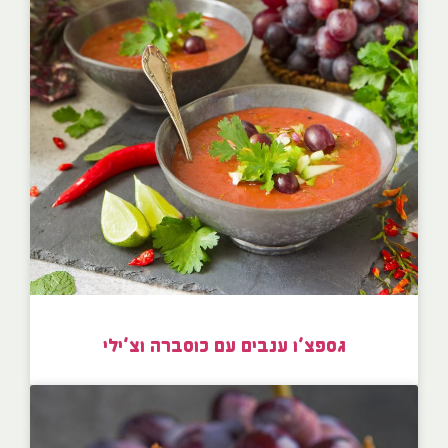
גספצ’ו ענבים עם כוסברה וצ’ילי