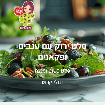
סלט ירוק עם ענבים
ופקאנים
סלט פשוט ומנצח
רחלי קרוט