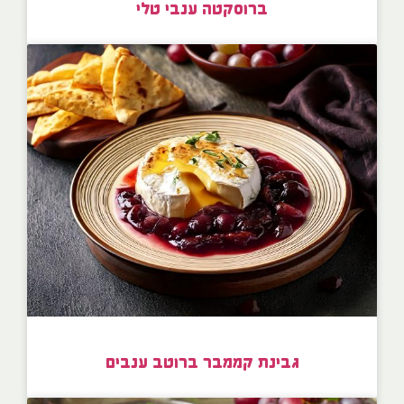
ברוסקטה ענבי טלי
גבינת קממבר ברוטב ענבים