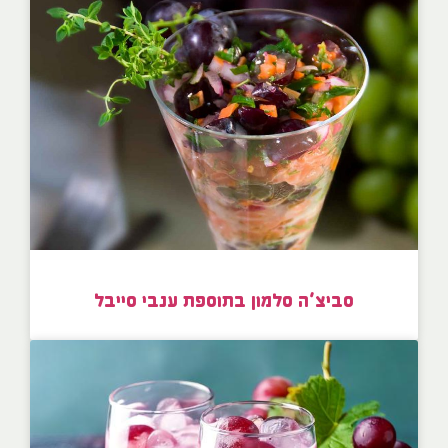
סביצ’ה סלמון בתוספת ענבי סייבל