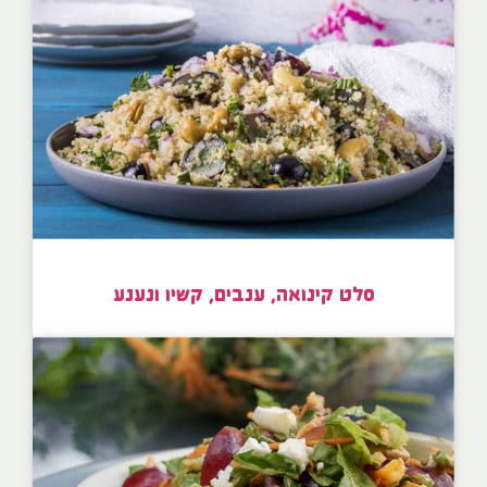
סלט קינואה, ענבים, קשיו ונענע