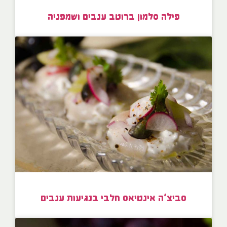
פילה סלמון ברוטב ענבים ושמפניה
סביצ’ה אינטיאס חלבי בנגיעות ענבים