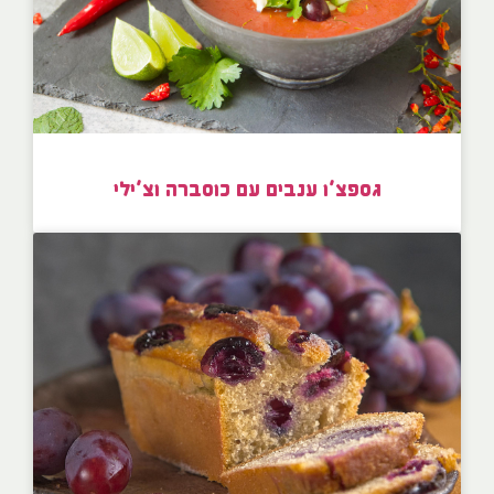
גספצ’ו ענבים עם כוסברה וצ’ילי