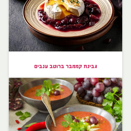
גבינת קממבר ברוטב ענבים