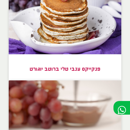
פנקייקס ענבי טלי ברוטב יוגורט