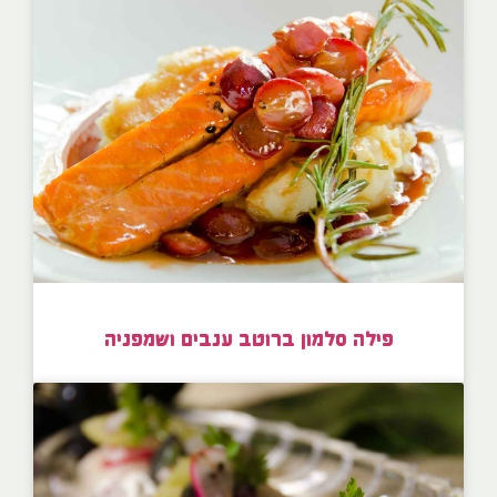
פילה סלמון ברוטב ענבים ושמפניה