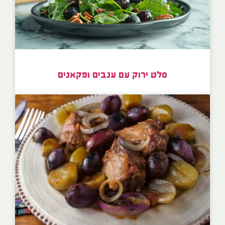
סלט ירוק עם ענבים ופקאנים