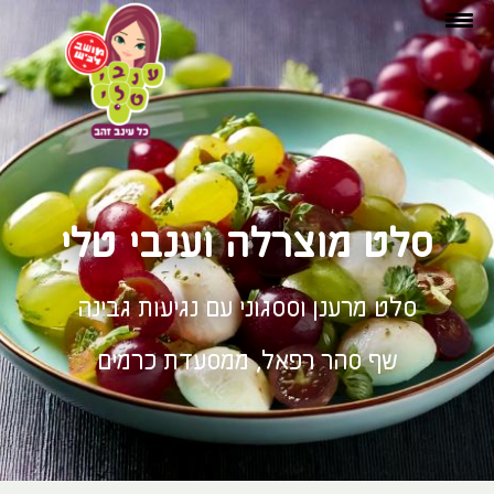
סלט מוצרלה וענבי טלי
סלט מרענן וססגוני עם נגיעות גבינה
שף סהר רפאל, ממסעדת כרמים