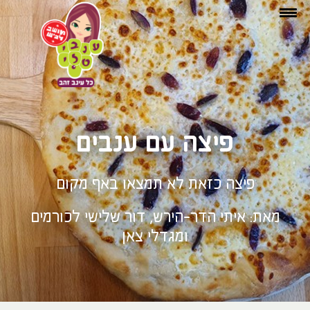
פיצה עם ענבים
פיצה כזאת לא תמצאו באף מקום
מאת: איתי הדר-הירש, דור שלישי לכורמים
ומגדלי צאן