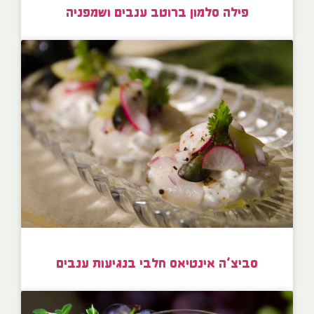
פילה סלמון ברוטב ענבים ושמפניה
סביצ’ה אינטיאס חלבי בנגיעות ענבים