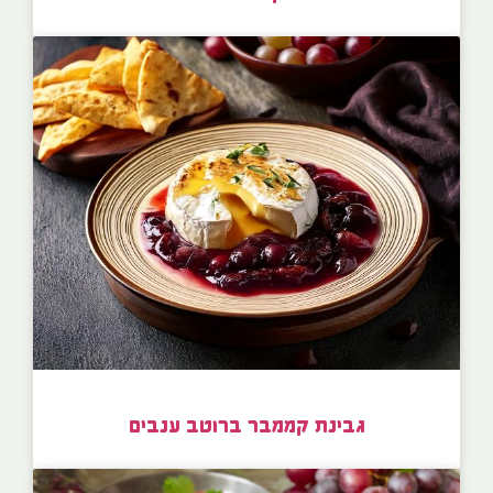
גבינת קממבר ברוטב ענבים