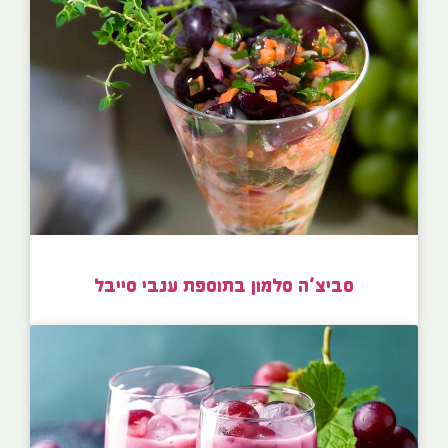
סביצ’ה סלמון בתוספת ענבי סייבל