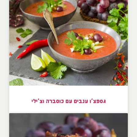
גספצ’ו ענבים עם כוסברה וצ’ילי