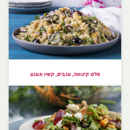
סלט קינואה, ענבים, קשיו ונענע