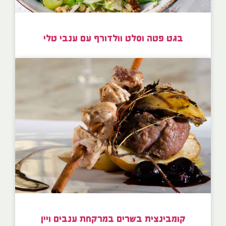
בגט פטה וסלט וולדורף עם ענבי טלי
קומבינצית בשרים במרקחת ענבים ויין