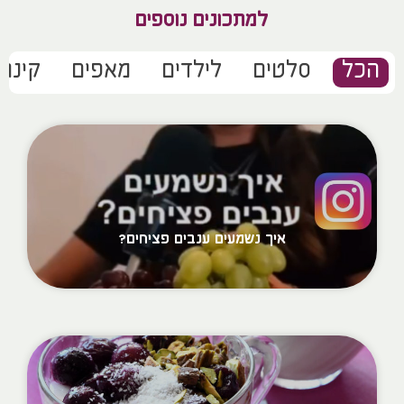
למתכונים נוספים
הכל
סלטים
לילדים
מאפים
קינוח
איך נשמעים ענבים פציחים?