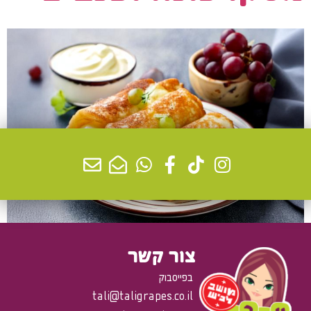
צור קשר
בפייסבוק
tali@taligrapes.co.il