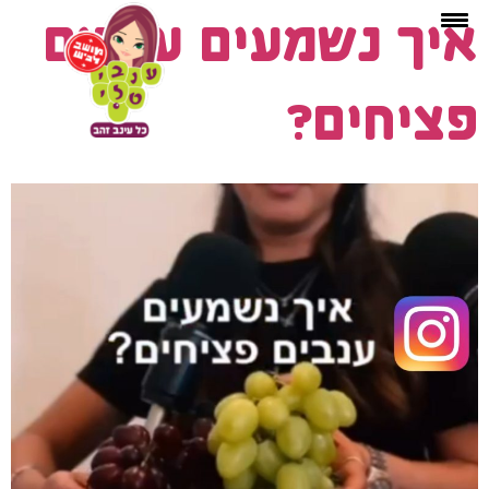
איך נשמעים ענבים
פציחים?