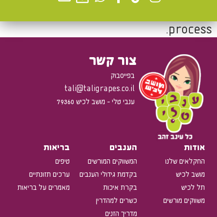
improving and refining the growing
process.
צור קשר
בפייסבוק
tali@taligrapes.co.il
ענבי טלי - מושב לכיש 79360
אודות
הענבים
בריאות
החקלאים שלנו
המשווקים המורשים
טיפים
מושב לכיש
בקדמת גידולי הענבים
ערכים תזונתיים
תל לכיש
בקרת איכות
מאמרים על בריאות
משווקים מורשים
כשרים למהדרין
מדריך הזנים