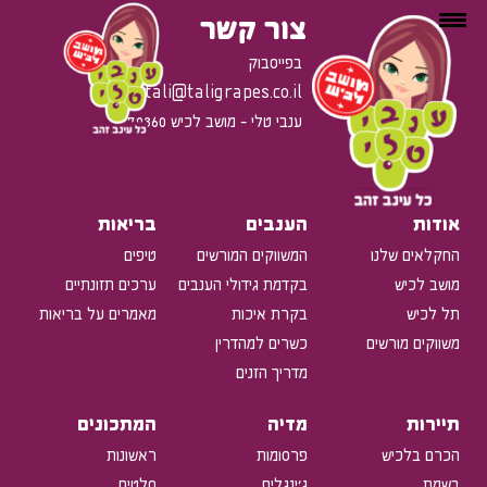
צור קשר
בפייסבוק
tali@taligrapes.co.il
ענבי טלי - מושב לכיש 79360
אודות
הענבים
בריאות
החקלאים שלנו
המשווקים המורשים
טיפים
מושב לכיש
בקדמת גידולי הענבים
ערכים תזונתיים
תל לכיש
בקרת איכות
מאמרים על בריאות
משווקים מורשים
כשרים למהדרין
מדריך הזנים
תיירות
מדיה
המתכונים
הכרם בלכיש
פרסומות
ראשונות
בשמת
ג'ינגלים
סלטים