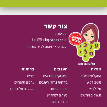
צור קשר
בפייסבוק
tali@taligrapes.co.il
ענבי טלי - מושב לכיש 79360
אודות
הענבים
בריאות
החקלאים שלנו
המשווקים המורשים
טיפים
מושב לכיש
בקדמת גידולי הענבים
ערכים תזונתיים
תל לכיש
בקרת איכות
מאמרים על בריאות
משווקים מורשים
כשרים למהדרין
מדריך הזנים