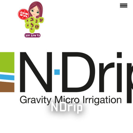
NDrip