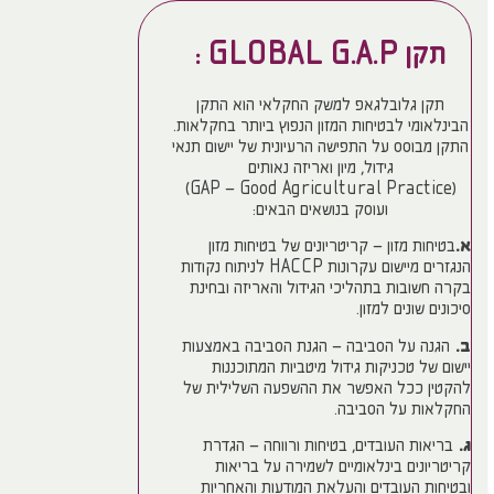
תקן GLOBAL G.A.P :
תקן גלובלגאפ למשק החקלאי הוא התקן
הבינלאומי לבטיחות המזון הנפוץ ביותר בחקלאות.
התקן מבוסס על התפישה הרעיונית של יישום תנאי
גידול, מיון ואריזה נאותים
(GAP – Good Agricultural Practice)
ועוסק בנושאים הבאים:
א.
בטיחות מזון – קריטריונים של בטיחות מזון
הנגזרים מיישום עקרונות HACCP לניתוח נקודות
בקרה חשובות בתהליכי הגידול והאריזה ובחינת
סיכונים שונים למזון.
ב.
הגנה על הסביבה – הגנת הסביבה באמצעות
יישום של טכניקות גידול מיטביות המתוכננות
להקטין ככל האפשר את ההשפעה השלילית של
החקלאות על הסביבה.
ג.
בריאות העובדים, בטיחות ורווחה – הגדרת
קריטריונים בינלאומיים לשמירה על בריאות
ובטיחות העובדים והעלאת המודעות והאחריות