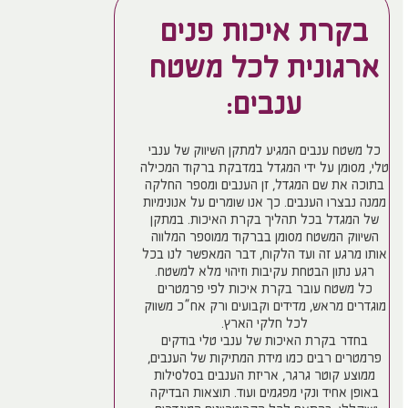
בקרת איכות פנים
ארגונית לכל משטח
ענבים:
כל משטח ענבים המגיע למתקן השיווק של ענבי
טלי, מסומן על ידי המגדל במדבקת ברקוד המכילה
בתוכה את שם המגדל, זן הענבים ומספר החלקה
ממנה נבצרו הענבים. כך אנו שומרים על אנונימיות
של המגדל בכל תהליך בקרת האיכות. במתקן
השיווק המשטח מסומן בברקוד ממוספר המלווה
אותו מרגע זה ועד הלקוח, דבר המאפשר לנו בכל
רגע נתון הבטחת עקיבות וזיהוי מלא למשטח.
כל משטח עובר בקרת איכות לפי פרמטרים
מוגדרים מראש, מדידים וקבועים ורק אח”כ משווק
לכל חלקי הארץ.
בחדר בקרת האיכות של ענבי טלי בודקים
פרמטרים רבים כמו מידת המתיקות של הענבים,
ממוצע קוטר גרגר, אריזת הענבים בסלסילות
באופן אחיד ונקי מפגמים ועוד. תוצאות הבדיקה