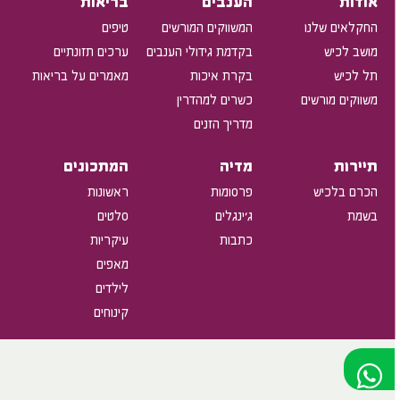
אודות
הענבים
בריאות
החקלאים שלנו
המשווקים המורשים
טיפים
מושב לכיש
בקדמת גידולי הענבים
ערכים תזונתיים
תל לכיש
בקרת איכות
מאמרים על בריאות
משווקים מורשים
כשרים למהדרין
מדריך הזנים
תיירות
מדיה
המתכונים
הכרם בלכיש
פרסומות
ראשונות
בשמת
ג'ינגלים
סלטים
כתבות
עיקריות
מאפים
לילדים
קינוחים