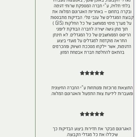
מגדלי הקבוצה, באופן שוטף, באמצעות מעבדה
בלתי תלויה, ע”י חברה המספקת שרותי דגימה
ובקרה בתחום – באחריות האגרונום המלווה את
קבוצת המגדלים של ענבי טלי. הבדיקות מתבססות
על מערך מיפוי ממוחשב של כל החלקות (GIS )
תוך מתן גישה ישירה לחברה הבודקת ליומני
הריסוס הממוחשבים של כל המגדלים. לא תינתן
התראה מוקדמת למגדלים על מועדי ביצוע
הדגימות, אשר יילקחו מסככת השיווק ומהכרמים
בהתאם להחלטת חברת אבטחת המזון.
התוצאות מרוכזות ומנותחות ע”י החברה החיצונית
ומועברות לידיעת צוות התפעול והאגרונום המלווה.
האגרונום מבקר את תדירות ביצוע הבדיקות כך
שיכללו את כל מגדלי הקבוצה.