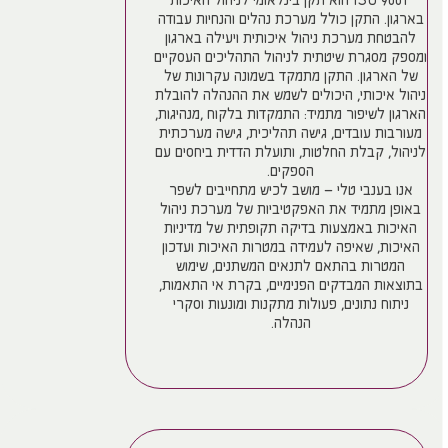
ISO 9001 הוא תקן בינלאומי לניהול האיכות
בארגון. התקן כולל מערכת נהלים והנחיות עבודה
להבטחת מערכת ניהול איכותית ויעילה בארגון
ומספק מסגרת שיטתית לניהול התהליכים העסקיים
של הארגון. התקן מתמקד בשמונה עקרונות של
ניהול איכותי, היכולים לשמש את ההנהלה להובלת
הארגון לשיפור מתמיד: התמקדות בלקוח ,מנהיגות,
מעורבות עובדים, גישה תהליכית, גישה מערכתית
לניהול, קבלת החלטות, ותועלת הדדית ביחסים עם
הספקים.
אנו בענבי טלי – מושב לכיש מתחייבים לשפר
באופן מתמיד את האפקטיביות של מערכת ניהול
האיכות באמצעות בדיקה תקופתית של מדיניות
האיכות, שאיפה לעמידה במטרות האיכות ועדכון
המטרות בהתאם לתנאים המשתנים, שימוש
בתוצאות המבדקים הפנימיים, בקרת אי התאמות,
ניתוח נתונים, פעולות מתקנות ומונעות וסקרי
הנהלה.