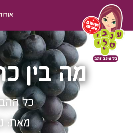
אודות
מה בין כר
כל ההבד
מאת: ני