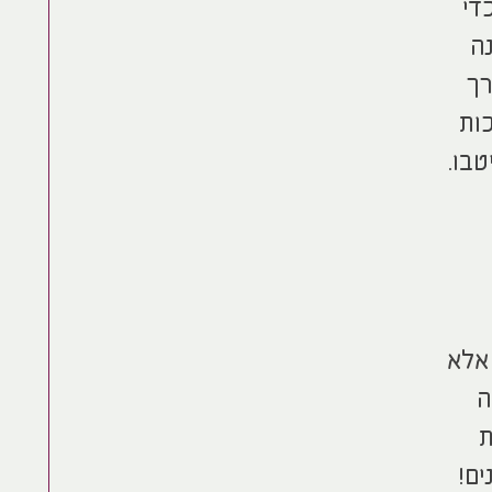
די
נה
רך
כות
טבו.
 אלא
ה
ת
ים!