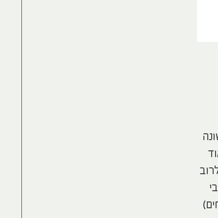
ונה
וד
רוב
י
ים)