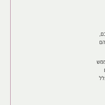
ם,
הם
ממש
לל