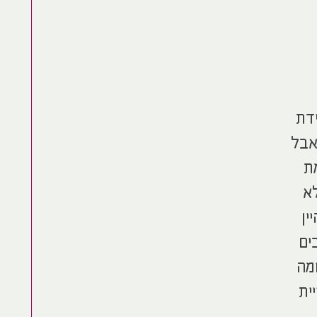
דת
אבל
מת
לא
ין
ים
מה
ית