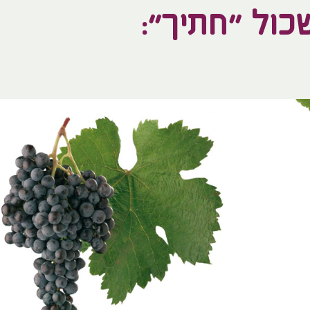
ול "חתיך":​